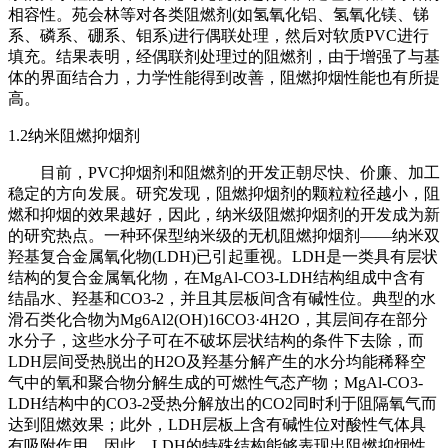
相容性。苑会林等对各类阻燃剂(如氢氧化铝、氢氧化镁、锑
系、磷系、硼系、钼系)进行偶联处理，然后对软质PVC进行
填充。结果表明，经偶联剂处理过的阻燃剂，由于增强了与基
体的界面结合力，力学性能得到改善，阻燃抑烟性能也有所提
高。
1.2纳米阻燃抑烟剂
目前，PVC抑烟剂和阻燃剂的开发正朝尽快、价廉、加工
稳定的方向发展。研究发现，阻燃抑烟剂的颗粒粒径越小，阻
燃和抑烟的效果越好，因此，纳米级阻燃抑烟剂的开发成为新
的研究热点。一种环保型纳米级的无机阻燃抑烟剂——纳米双
羟基复合金属氧化物(LDH)已引起重视。LDH是一类具有层状
结构的复合金属氧化物，在MgAl-CO3-LDH结构组成中含有
结晶水、羟基和CO3-2，并且其层板间含有碱性位。典型的水
滑石类化合物为Mg6Al2(OH)16CO3·4H2O，其层间存在部分
水分子，这些水分子可在不破坏层状结构的条件下去除，而
LDH层间受热脱出的H2O及羟基分解产生的水分均能稀释空
气中的氧和聚合物分解生成的可燃性气态产物；MgAl-CO3-
LDH结构中的CO3-2受热分解放出的CO2同时利于阻隔氧气而
达到阻燃效果；此外，LDH层板上含有碱性位对酸性气体具
有吸附作用。因此，LDH的特殊结构能够表现出阻燃抑烟性