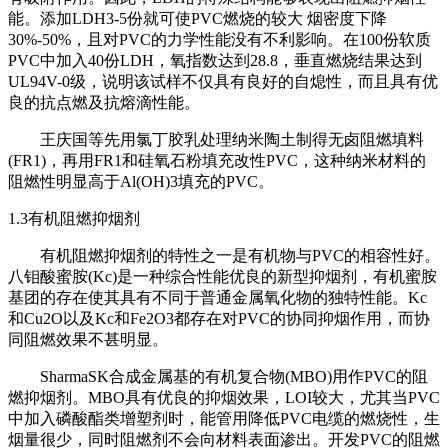
能。添加LDH3-5份就可使PVC燃烧的较大 烟密度下降
30%-50%，且对PVC的力学性能没有不利影响。在100份软质
PVC中加入40份LDH，氧指数达到28.8，垂直燃烧结果达到
UL94V-0级，说明该试样不仅具有良好的自熄性，而且具有优
良的抗点燃及抗熔滴性能。
王庆国等先用氯丁胶乳处理纳米陶土制得无卤阻燃填料
(FR1)，再用FR1和硅氧石粉填充改性PVC，这种纳米材料的
阻燃性明显高于Al(OH)3填充的PVC。
1.3有机阻燃抑烟剂
有机阻燃抑烟剂的特性之一是有机物与PVC的相容性好。
八钼酸蜜胺(Kc)是一种综合性能优良的新型抑烟剂，有机蜜胺
基团的存在使其具有不同于普通金属氧化物的独特性能。Kc
和Cu2O以及Kc和Fe2O3都存在对PVC的协同抑烟作用，而协
同阻燃效果不甚明显。
SharmaSK合成金属基的有机复合物(MBO)用作PVC的阻
燃抑烟剂。MBO具有优良的抑烟效果，LOI较大，尤其当PVC
中加入磷酸酯类增塑剂时，能管用降低PVC电缆的燃烧性，生
烟量很少，同时阻燃剂不会向材料表面渗出。开发PVC的阻燃