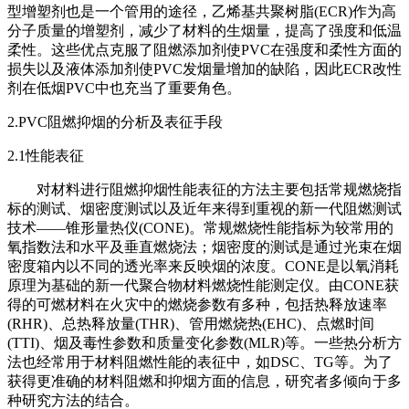
型增塑剂也是一个管用的途径，乙烯基共聚树脂(ECR)作为高
分子质量的增塑剂，减少了材料的生烟量，提高了强度和低温
柔性。这些优点克服了阻燃添加剂使PVC在强度和柔性方面的
损失以及液体添加剂使PVC发烟量增加的缺陷，因此ECR改性
剂在低烟PVC中也充当了重要角色。
2.PVC阻燃抑烟的分析及表征手段
2.1性能表征
对材料进行阻燃抑烟性能表征的方法主要包括常规燃烧指
标的测试、烟密度测试以及近年来得到重视的新一代阻燃测试
技术——锥形量热仪(CONE)。常规燃烧性能指标为较常用的
氧指数法和水平及垂直燃烧法；烟密度的测试是通过光束在烟
密度箱内以不同的透光率来反映烟的浓度。CONE是以氧消耗
原理为基础的新一代聚合物材料燃烧性能测定仪。由CONE获
得的可燃材料在火灾中的燃烧参数有多种，包括热释放速率
(RHR)、总热释放量(THR)、管用燃烧热(EHC)、点燃时间
(TTI)、烟及毒性参数和质量变化参数(MLR)等。一些热分析方
法也经常用于材料阻燃性能的表征中，如DSC、TG等。为了
获得更准确的材料阻燃和抑烟方面的信息，研究者多倾向于多
种研究方法的结合。