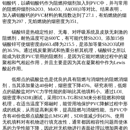
钼酸钙，以磷钼酸钙作为阻燃抑烟剂加入到PVC中，并与常用
的阻燃抑烟剂Sb2O3、MoO3、Al(OH)3等对比。结果表明，
加入磷钼酸钙的PVC材料的氧指数达到了27.1，有焰燃烧的烟
密度为297，无焰燃烧的烟密度为351。
锡酸锌是热稳定性好、无毒、对呼吸系统及皮肤无刺激的
阻燃剂，耐热温度可达600℃，有可能代替Sb2O3。添加15份
锡酸锌可使烟密度由663.4降为215.5，是添加等量Sb2O3试样
的36.5%。通过残炭量测试和热重分析其机理，锡酸锌之所以
能成为软质PVC管用的阻燃剂，是因为它能对燃烧过程中的凝
聚相和气相起作用，并且主要是因为其在凝聚相中作为Lewis
酸起作用。
低熔点的硫酸盐也是优良的具有阻燃与消烟性的阻燃消烟
剂，当其添加量达40份时，烟密度下降45%。研究表明，低熔
点的硫酸盐对PVC力学性能的影响比其他填料小。通过LOI、
烟密度率(SDR)测试，采用DTA-TG和SEM来分析阻燃和抑烟
机理，在适当温度下熔融时，能管用地保护PVC降解过程中形
成的残炭，从而提高剩炭率，提高阻燃与消烟性能。当PVC中
含有40份低熔点硫酸盐(LMSG)时，SDR值减少到45%。使用
无机填料对有机物进行填充改性，通常都因相容性问题而使体
系的力学性能下降，因此对无机物进行表面处理以增加两者的