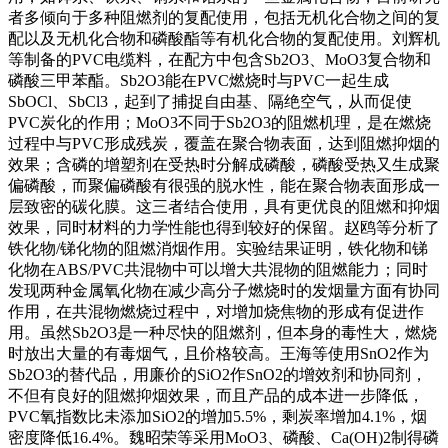
者多倾向于多种阻燃剂的复配使用，包括无机化合物之间的复
配以及无机化合物和磷酸酯等有机化合物的复配使用。刘辉机
等制备的PVC电缆料，在配方中包含Sb2O3、MoO3复合物和
磷酸三甲苯酯。Sb2O3能在PVC燃烧时与PVC一起生成
SbOCl、SbCl3，起到了捕捉自由基、隔绝空气，从而促使
PVC炭化的作用；MoO3不同于Sb2O3的阻燃机理，是在燃烧
过程中与PVC形成残炭，覆盖在聚合物表面，达到阻燃抑烟的
效果；含磷的增塑剂在受热时分解成磷酸，磷酸受热又生成聚
偏磷酸，而聚偏磷酸有很强的脱水性，能在聚合物表面形成一
层致密的碳化膜。这三者结合使用，具有更优良的阻燃和抑烟
效果，同时材料的力学性能也得到较好的保留。赵鸥等分析了
铁化物/锑化物的阻燃消烟作用。实验结果证明，铁化物和锑
化物在ABS/PVC共混物中可以增大共混物的阻燃能力；同时
发现两种金属氧化物在减少高分子燃烧时的发烟量方面有协同
作用，在共混物燃烧过程中，对增加烧焦物的形成有促进作
用。虽然Sb2O3是一种尽快的阻燃剂，但本身的毒性大，燃烧
时放出大量的有毒烟气，且价格较高。王海等使用SnO2作为
Sb2O3的替代品，用廉价的SiO2作SnO2的增效剂和协同剂，
不但有良好的阻燃抑烟效果，而且产品的成本进一步降低，
PVC氧指数比未添加SiO2的增加5.5%，剩炭率增加4.1%，烟
密度降低16.4%。魏昭荣等采用MoO3、磷酸、Ca(OH)2制得磷