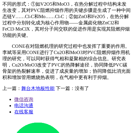
不同的形式：①如V2O5和MoO3，在热分解过程中结构未发
生改变，其对PVC阻燃抑烟作用的关键步骤是生成了一种中间
态链V……Cl-C和Mo……Cl-C；②如ZnO和Fe2O5，在热分解
过程中分别转化成为核心作用物——金属卤化物ZnCl2和
FeCl3·MoClX，其对分子间交联的促进作用是实现其阻燃抑烟
功能的关键。
CONE在对阻燃机理的研究过程中也发挥了重要的作用。
李斌等采用CONE进行了Cu2O和MoO3对PVC阻燃抑烟作用机
理的研究，可以同时获得气相和凝聚相的综合信息。研究表
明，Cu2O/MoO3改变了PVC的热降解途径，协同降低PVC碳
骨架的热裂解速率，促进了成炭量的增加；协同降低比消光面
积和增加管用燃烧热表明，在气相中更有利于抑烟。
上一篇：
舞台木地板性能
下一篇：没有了
微信咨询
电话沟通
在线客服