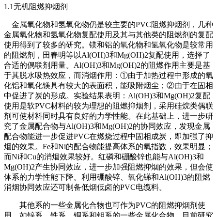
1.1无机阻燃抑烟剂
金属氧化物和氢氧化物仍是较主要的PVC阻燃抑烟剂，几种
金属氧化物和氢氧化物复配使用及其与其他类的阻燃剂的复配
使用得到了较多的研究。镁和铝的氧化物和氢氧化物是较常用
的阻燃剂，田春明等以Al(OH)3和Mg(OH)2复配使用，选择了
合适的偶联剂用量。Al(OH)3和Mg(OH)2的阻燃作用主要是基
于其脱水吸热效应，而消烟作用：①由于加热过程中形成的氧
化铝和氧化镁具有较大的表面积，能吸附烟尘；②由于在固相
中促进了炭的形成。实验结果表明：Al(OH)3和Mg(OH)2复配
使用是软PVC材料的较为理想的阻燃抑烟剂，采用硅烷类偶联
剂可使材料同时具有良好的力学性能。在此基础上，进一步研
究了金属配合物与Al(OH)3和Mg(OH)2的协同效应，发现金属
配合物能进一步促进PVC在燃烧过程中固相成炭，即加强了抑
烟的效果。Fe和Ni的配合物能提高体系的氧指数，效果明显；
而Ni和Cu的消烟效果较好。红磷和硼酸锌也能与Al(OH)3和
Mg(OH)2产生协同效应，进一步加强阻燃抑烟的效果，但会使
体系的力学性能下降。利用硼酸锌、氧化锑和Al(OH)3的阻燃
消烟协同效应还可制备低烟低卤的PVC电缆料。
其他系的一些金属化合物也可作为PVC的阻燃抑烟剂使
用，如锌系、铁系、铜系和钼系的一些金属化合物，目前研究