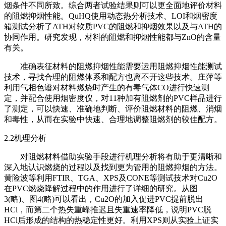
烟条件不同所致。综合两者试验结果则可以更全面地评价材料
的阻燃抑烟性能。QuHQ使用动态热分析技术、LOI和烟密度
箱测试分析了ATH对软质PVC的阻燃和抑烟效果以及与ATH的
协同作用。研究发现，材料的阻燃和抑烟性能都与ZnO的含量
有关。
准确表征材料的阻燃抑烟性能需要运用阻燃抑烟性能测试
技术，寻找合理的阻燃体系和配方也离不开这些技术。庄萍等
利用气相色谱对材料燃烧时产生的有毒气体CO进行快速测
定，并配合使用烟密度仪，对11种加有阻燃剂的PVC样品进行
了测定，可以快速、准确地判断、评价阻燃材料的阻燃、消烟
和毒性，从而在实验中快速、合理地调整阻燃剂的较佳配方。
2.2机理分析
对阻燃材料借助实验手段进行机理分析将有助于更清晰和
深入地认识燃烧的过程以及找到更为管用的阻燃抑烟的方法。
黄险波等利用FTIR、TGA、XPS及CONE等测试技术对Cu2O
在PVC燃烧降解过程中的作用进行了详细的研究。从图
3(略)、图4(略)可以看出，Cu2O的加入促进PVC提前脱出
HCl，而第二个热失重峰推迟且失重速率降低，说明PVC脱
HCl后形成的结构的热稳定性更好。利用XPS则从实验上证实