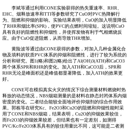
李斌等通过利用CONE实验获得的热失重速率、RHR、
EHC、烟释放速率和TTI等参数研究了CuO对PVC热降解行
为、阻燃和抑烟的影响。实验结果表明，CuO的加入明显降低
了RHR和烟比率(SPR)，使PVC的点燃时间缩短。这说明CuO
具有良好的阻燃性和抑烟性，并使挥发物有利于气相燃烧反
应。由于CuO促进阻燃，从而导致THR增加。
黄险波等通过由CONE获得的参数，对加入几种金属化合
物及填料的软质PVC体系的抑烟和阻燃性，进行了较为系统的
分析和研究。图1(略)和图2(略)给出了Al(OH)3(ATH)和CaCO3
两个体系SPR和RHR的变化。加入ATH和CaCO3后，SPR和
RHR无论是峰面积还是峰值都显著降低，加入ATH的效果更
好。
CONE可在模拟真实火灾的情况下综合测量材料燃烧时热
释放的动态情况，NBS烟箱测量的是材料在静态封闭体系内烟
密度的变化。二者结合能较全面地评价抑烟剂的综合作用效
果。郭栋等在研究Kc、Fe2O3和Cu2O的阻燃和抑烟性能时采
用了CONE和NBS烟箱，结果表明，Cu2O的抑烟效果较佳，
而Fe2O3的抑烟效果较差，但结果也有一定差别，如测得
PVC/Kc/Fe2O3体系具有的较佳用量比不同，这可能是二者测