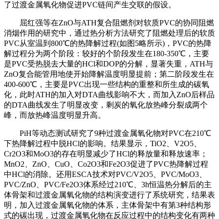
了过渡金属氧化物促进PVC链间产生交联的假设。
屈红强等在ZnO与ATH复合阻燃剂对软质PVC的协同阻燃
消烟作用的研究中，通过热分析方法研究了阻燃处理后的软质
PVC从室温到800℃的热降解过程(如图5略所示)，PVC的热降
解过程分为两个阶段：较好的个阶段发生在180-350℃，主要
是PVC受热脱去大量的HCl和DOP的分解，显著失重，ATH与
ZnO复合能管用地使开始降解温度明显提前；第二阶段发生在
400-600℃，主要是PVC出现一些结构的重整和所生成的碳氧
化，此时ATH的加入对DTA曲线影响不大，而加入ZnO后样品
的DTA曲线发生了明显改变，剩炭的氧化放热峰分裂成两个
峰，而放热峰温度明显升高。
PiH等动态测试研究了9种过渡金属氧化物对PVC在210℃
下热降解过程中脱HCl的影响。结果显示，TiO2、V2O5、
Cr2O3和MoO3的存在明显减少了HCl的释放量和释放速率；
MnO2、ZnO、CuO、Co2O3和Fe2O3促进了PVC热降解过程
中HCl的消除。还用ESCA技术对PVC/V2O5、PVC/MoO3、
PVC/ZnO、PVC/Fe2O3体系经过210℃、3h恒温热分解后的主
体骨架和过渡金属氧化物的结构演变进行了系统研究，结果表
明，加入过渡金属氧化物的体系，主体骨架中有第3种结构形
式的碳出现，过渡金属氧化物在反应过程中的结构变化有两种